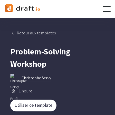
Skip
to
content
Retour aux templates
Problem-Solving
Workshop
Christophe Servy
1 heure
Utiliser ce template